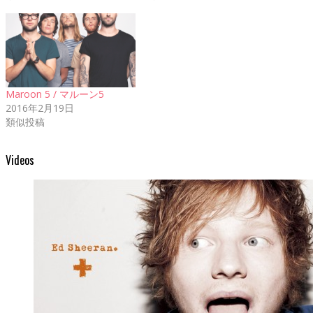
開
し
開
で
開
き
い
き
開
き
ま
ウ
ま
き
ま
す)
ィ
す)
ま
す)
ン
す)
ド
ウ
で
開
き
ま
Maroon 5 / マルーン5
す)
2016年2月19日
類似投稿
Videos