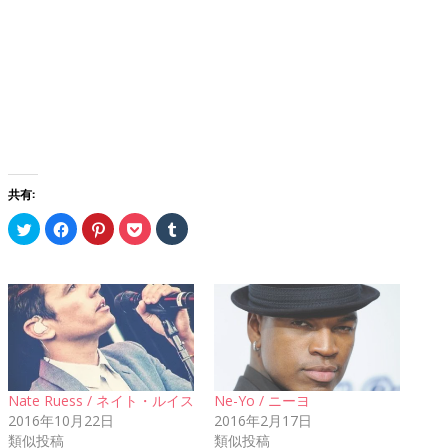
共有:
ク
Facebook
ク
ク
ク
リ
で
リ
リ
リ
ッ
共
ッ
ッ
ッ
ク
有
ク
ク
ク
し
す
し
し
し
て
る
て
て
て
Twitter
に
Pinterest
Pocket
Tumblr
で
は
で
で
で
共
ク
共
シ
共
有
リ
有
ェ
有
(新
ッ
(新
ア
(新
し
ク
し
(新
し
い
し
い
し
い
ウ
て
ウ
い
ウ
ィ
く
ィ
ウ
ィ
Nate Ruess / ネイト・ルイス
Ne-Yo / ニーヨ
ン
だ
ン
ィ
ン
ド
さ
ド
ン
ド
2016年10月22日
2016年2月17日
ウ
い
ウ
ド
ウ
類似投稿
類似投稿
で
(新
で
ウ
で