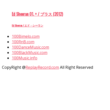
Ed Sheeran 01. + / プラス (2012)
Ed Sheeran / エド・シーラン
100Bimelo.com
100RnB.com
100DanceMusic.com
100BlackMusic.com
100Music.info
CopyRight @
ReplayRecord.com
All Right Reserved