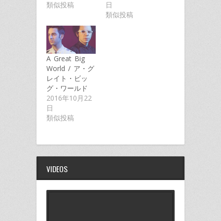
ィ
く
ィ
ウ
ィ
類似投稿
日
ン
だ
ン
ィ
ン
ド
さ
ド
ン
ド
類似投稿
ウ
い
ウ
ド
ウ
で
(新
で
ウ
で
開
し
開
で
開
き
い
き
開
き
ま
ウ
ま
き
ま
す)
ィ
す)
ま
す)
ン
す)
A Great Big
ド
ウ
World / ア・グ
で
開
レイト・ビッ
き
グ・ワールド
ま
す)
2016年10月22
日
類似投稿
VIDEOS