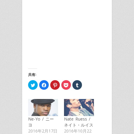
共有:
ク
Facebook
ク
ク
ク
リ
で
リ
リ
リ
ッ
共
ッ
ッ
ッ
ク
有
ク
ク
ク
し
す
し
し
し
て
る
て
て
て
Twitter
に
Pinterest
Pocket
Tumblr
で
は
で
で
で
共
ク
共
シ
共
有
リ
有
ェ
有
Ne-Yo / ニー
Nate Ruess /
(新
ッ
(新
ア
(新
し
ク
し
(新
し
ヨ
ネイト・ルイス
い
し
い
し
い
ウ
て
ウ
い
ウ
2016年2月17日
2016年10月22